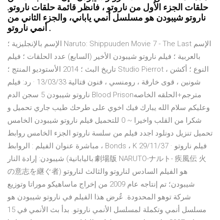
حلقات الجزء الأول من ناروتو ، فانظر قائمة حلقات ناروتو.
ناروتو شيبودن هو مسلسل أنمي ياباني، والجزء الثاني من
أنمي ناروتو .
الإسم بالإنجليزية ؛ Naruto: Shippuuden Movie 7 - The Last الإسم
بالعربية ؛ فيلم ناروتو شيبودن الأخير (السابع) عدد الحلقات ؛ فيلم
تاريخ البث ؛ 2014 الأستوديو المنتج ؛ Studio Pierrot النوع ؛ أكشن ،
شونين ، قوى خارقة ، رومنسي ، فنون قتالية 13/03/33 · رد: فيلم
ناروتو شيبودن 5 سجن الدم Blood Prisonمترجم+الحلقه الخاصه
وعليكم سلام الله يبارك فيك اخوي على طرحك طيب جاري تحميل و
شكرا من القلب واخيرا ~ 0 للتحميل فيلم ناروتو شيبودن الخامس
تحميل تنزيل دونلود اجدد فيلم من سلسة ناروتو الجزء الخامس روابط
مباشرة عنوان الفيلم : الروابط ، Bonds ، K 29/11/37 · فيلم ناروتو
شيبودن: إرادة النار (باليابانية:劇場版 NARUTO-ナルト- 疾風伝 火
の意志を継ぐ者) هو الفيلم السادس لناروتو والثالث لناروتو
شيبودن؛ تم إنتاجه عام 2009 من إخراج ماساهيكو موراتا وتوزيع
شركة توهو المحدودة. عُرض هذا الفيلم في ناروتو شيبودن هو
مسلسل أنمي وتكملة لمسلسل الأنمي ناروتو. بدأ بث الأنمي في 15