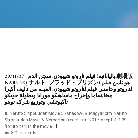
29/11/37 · فيلم ناروتو شيبودن: سجن الدم (باليابانية:劇場版
NARUTO-ナルト- ブラッド・プリズン) هو ثامن فيلم
لناروتو وخامس فيلم لناروتو شيبودن. الفيلم من تأليف أكيرا
هيغاشياما وإخراج ماساهيكو موراتا وبطولة جونكو
تاكيوتشي وتوزيع شركة توهو
Naruto Shippuuden Movie 5 - shadow69. Magyar cím: Naruto
Shippuuden Movie 5: VérbörtönEredeti cím: 2017. szept. 4. 1:39.
Boruto naruto the movie.
8 Comments