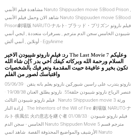
مشاهدة فيلم الأنمي Naruto Shippuuden movie 5:Blood Prison ,
شاهد الان وحمل فيلم الأنمي Naruto Shippuuden movie 5:Blood
Prison劇場版 NARUTO-ナルト- ブラッド・プリズン فيلم ناروتو
شيبودن الخامس:سجن الدم مترجم , بسرفرات متعددة , ايجي أنمي
أونلاين , أنمي ألش - EgyAnime
رد: فيلم ناروتو شيبودن الاخير The Last Movie 7 وعليكم
السلام ورحمة الله وبركاته كيفك أخي بدر ؟إن شاء الله
تكون بخير و عافيةة حبيت المقدمة وتعرفيك بالشخصيات
واقتباسك لصور من الفلم
05/06/39 · ناروتو يتدرب على راسين شيوركين.ناروتو يعلم بانه يتقن
عنصر الرياح ناروتو شيبودن حلقة55. ناروتو يطلق العنان 19/08/38 ·
فيلم ناروتو شيبودن الثالث . Naruto Shippuuden movie 3 ورثة
إرادة النار . The Inheritors of the Will of Fire 劇場版 NARUTO-ナ
ルト-疾風伝 火の意志を継ぐ者 01/08/33 · فيلم ناروتو شيبودن
الخامس - سجن الدم Naruto Shippuden Movie 5 مترجم قسم
الأرشيف والمواضيع المحذوفة القصة. شاهد انمي Naruto