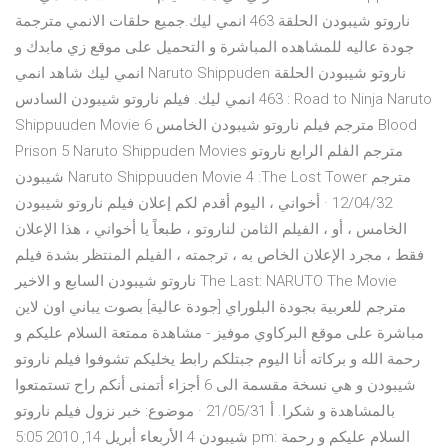
ناروتو شيبودن الحلقة 463 انمي ليك.جميع حلقات الانمي مترجمة
جودة عاليه للمشاهده المباشرة و التحميل على موقع زي مابدك و
انمي ليك شاهد انمي Naruto Shippuden ناروتو شيبودن الحلقة
463 انمي ليك. فيلم ناروتو شيبودن السادس : Road to Ninja Naruto
Shippuuden Movie 6 مترجم فيلم ناروتو شيبودن الخامس Blood
Prison 5 Naruto Shippuden Movies مترجم الفلم الرابع ناروتو
شيبودن Naruto Shippuuden Movie 4 :The Lost Tower مترجم
12/04/32 · أخواني ، اليوم أقدم لكم إعلان فيلم ناروتو شيبودن
الخامس ، أو ، الفيلم الثامن لناروتو ، طبعاً يا أخواني ، هذا الإعلان
فقط ، مجرد الإعلان الخاص به ، ترجمته ، الفيلم المنتظر بشدة فيلم
ناروتو شيبودن السابع و الاخير The Last: NARUTO The Movie
مترجم للعربية بجودة البلوراي [جودة عالية] بصوت يباني اون لاين
مباشرة على موقع البركاوي موفيز - مشاهدة ممتعة السلام عليكم و
رحمة الله و بركاته أنا اليوم جبتلكم رابط يخليكم تشوفوا فيلم ناروتو
شيبودن و هي نسخة مقسمة الى 6 أجزاء أتمنى أنكم راح تستمتعوا
بالمشاهدة و شكرا. أ 21/05/31 · موضوع: خبر نزول فيلم ناروتو
شيبودن 4 الأربعاء أبريل 14, 2010 5:05 pm: السلام عليكم و رحمة