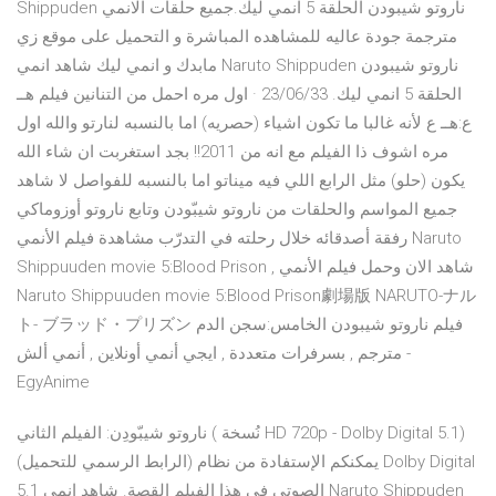
Shippuden ناروتو شيبودن الحلقة 5 انمي ليك.جميع حلقات الانمي
مترجمة جودة عاليه للمشاهده المباشرة و التحميل على موقع زي
مابدك و انمي ليك شاهد انمي Naruto Shippuden ناروتو شيبودن
الحلقة 5 انمي ليك. 23/06/33 · اول مره احمل من التنانين فيلم هــ
ع:هــ ع لأنه غالبا ما تكون اشياء (حصريه) اما بالنسبه لنارتو والله اول
مره اشوف ذا الفيلم مع انه من 2011!! بجد استغربت ان شاء الله
يكون (حلو) مثل الرابع اللي فيه ميناتو اما بالنسبه للفواصل لا شاهد
جميع المواسم والحلقات من ناروتو شيبّودن وتابع ناروتو أوزوماكي
رفقة أصدقائه خلال رحلته في التدرّب مشاهدة فيلم الأنمي Naruto
Shippuuden movie 5:Blood Prison , شاهد الان وحمل فيلم الأنمي
Naruto Shippuuden movie 5:Blood Prison劇場版 NARUTO-ナル
ト- ブラッド・プリズン فيلم ناروتو شيبودن الخامس:سجن الدم
مترجم , بسرفرات متعددة , ايجي أنمي أونلاين , أنمي ألش -
EgyAnime
ناروتو شيبّودِن: الفيلم الثاني ( نُسخة HD 720p - Dolby Digital 5.1)
(الرابط الرسمي للتحميل) يمكنكم الإستفادة من نظام Dolby Digital
5.1 الصوتي في هذا الفيلم القصة. شاهد انمي Naruto Shippuden