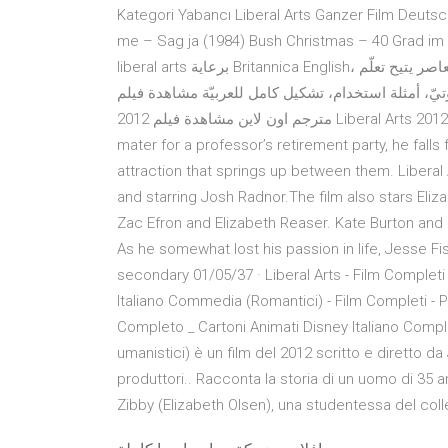
Kategori Yabancı Liberal Arts Ganzer Film Deutsc
me – Sag ja (1984) Bush Christmas – 40 Grad im Schatten (1983) li
liberal arts برعاية Britannica English، قاموس وترجمة عربي – إنجليزي مجّانيّ، قاموس شامل ومعاصر يتيح تعلّم
فظ صوتيّ، أمثلة استخدام، تشكيل كامل للعربيّة مشاهدة فيلم
2012 مترجم اون لاين مشاهدة فيلم Liberal Arts 2012 قصة الفيلم : When 30-something Jesse returns to his alma
mater for a professor’s retirement party, he falls
attraction that springs up between them. Liberal 
and starring Josh Radnor.The film also stars Eliz
Zac Efron and Elizabeth Reaser. Kate Burton and 
As he somewhat lost his passion in life, Jesse Fi
secondary 01/05/37 · Liberal Arts - Film Completi 
Italiano Commedia (Romantici) - Film Completi - Pa
Completo _ Cartoni Animati Disney Italiano Completi
umanistici) è un film del 2012 scritto e diretto 
produttori.. Racconta la storia di un uomo di 35 
Zibby (Elizabeth Olsen), una studentessa del coll