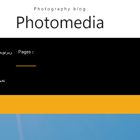
.i.fall.2017 زیرنویس
Pages
تحم