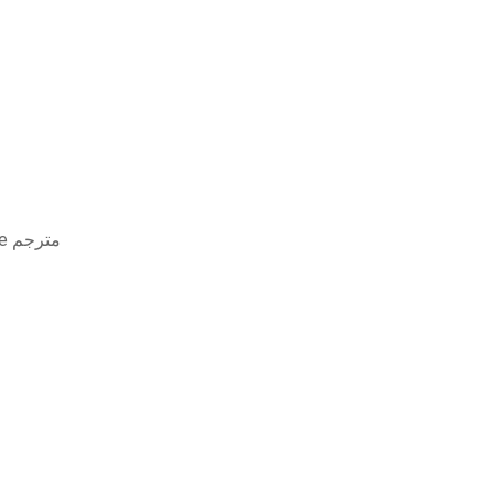
Tyler perrys boo 2 a madea halloween full movie مترجم