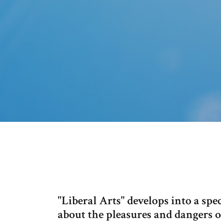
"Liberal Arts" develops into a spec
about the pleasures and dangers o