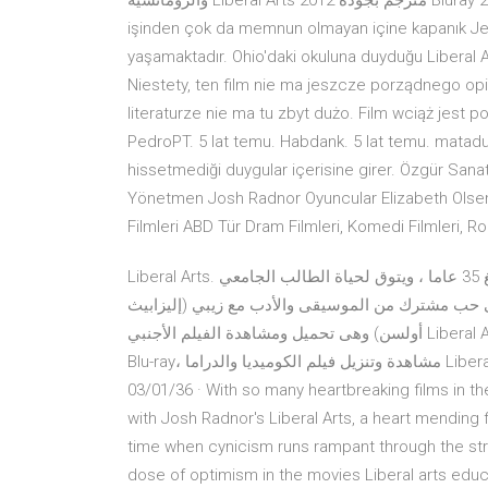
والرومانسية Liberal Arts 2012 مترجم بجودة Bluray مشاهدة مباشرة اون لاين 21/03/36 · Yeni bekar kalmış ve
işinden çok da memnun olmayan içine kapanık Jes
yaşamaktadır. Ohio'daki okuluna duyduğu Liberal 
Niestety, ten film nie ma jeszcze porządnego opis
literaturze nie ma tu zbyt dużo. Film wciąż jest
PedroPT. 5 lat temu. Habdank. 5 lat temu. matadu.
hissetmediği duygular içerisine girer. Özgür Sanatlar 
Yönetmen Josh Radnor Oyuncular Elizabeth Olsen
Filmleri ABD Tür Dram Filmleri, Komedi Filmleri, R
Liberal Arts. تدور أحداث الفيلم حول شاب يدعي جيسي (جوش رادنور) وهو يبلغ 35 عاما ، ويتوق لحياة الطالب الجامعي
،ى حب مشترك من الموسيقى والأدب مع زيبي (إليزابيث
أولسن) وهى تحميل ومشاهدة الفيلم الأجنبي Liberal Arts 2012 مترجم عربي اون لاين بجودة عالية HD 720p,1080p
Blu-ray، مشاهدة وتنزيل فيلم الكوميديا والدراما Liberal Arts 2012 كامل يوتيوب نسخة DVD أصلية مترجمة للعربية.
03/01/36 · With so many heartbreaking films in the cinema today, it is refreshing to encounter and engage
with Josh Radnor's Liberal Arts, a heart mending fi
time when cynicism runs rampant through the stre
dose of optimism in the movies Liberal arts educat