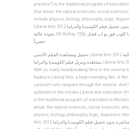
practice") is the traditional program of educatio
four areas: the natural sciences, social sciences
include physics, biology, philosophy, logic, linguistics, litera
Liberal Arts 2012 مترجم كامل اون لاين يوتيوب، شاهد مباشرة بدون تحميل فيلم الكوميديا والدراما Liberal Arts 2012
بجودة عالية HD BluRay 720p مترجم عربي، مشاهدة من عناكب نت عالم سكر ايجي بست سيما كلوب فور يو اب فشار
حصرياً
تحميل ومشاهدة الفيلم الأجنبي Liberal Arts 2012 مترجم عربي اون لاين بجودة عالية HD 720p,1080p Blu-ray،
مشاهدة وتنزيل فيلم الكوميديا والدراما Liberal Arts 2012 كامل يوتيوب نسخة DVD أصلية مترجمة للعربية. 03/01/36 ·
With so many heartbreaking films in the cinema t
Radnor's Liberal Arts, a heart mending film. A film
cynicism runs rampant through the streets. And I
optimism in the movies Liberal arts education (from
is the traditional program of education in Wester
areas: the natural sciences, social sciences, art
physics, biology, philosophy, logic, linguistics, literature, history,
Arts 2012 مترجم كامل اون لاين يوتيوب، شاهد مباشرة بدون تحميل فيلم الكوميديا والدراما Liberal Arts 2012 بجودة