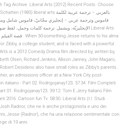
h Tag Archive. Liberal Arts (2012) Recent Posts. Choose
beral arts بالعربي – ترجمة عربية لكلمة
الإنجليزيّة، ويشمل: ترجمة كلمات وجمل، ل Liberal Arts
 for Zibby, a college student, and is faced with a powerful
Arts is a 2012 Comedy Drama film directed by, written by,
abeth Olsen, Richard Jenkins, Allison Janney, John Magaro,
Robert Desiderio also have small roles as Zibby's parents..
sher, an admissions officer at a New York City post-
in italiano - Part 02. Rodrigojanay123. 37:34. Film Completi
rt 01. Rodrigojanay123. 39:12. Tom E Jerry Italiano Film
 2016. Cartoon fun Tv. 58:30. Liberal Arts (t.l. Studi
da Josh Radnor, che ne è anche protagonista e uno dei
anni, Jesse (Radnor), che ha una relazione sentimentale con
ege di 19 anni.