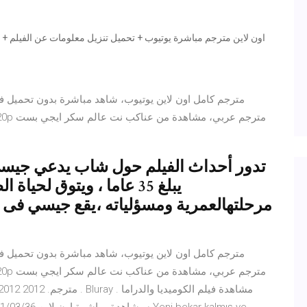
يبلغ 35 عاما ، ويتوق لحي
مرحلتهالعمرية ومسؤلياته ،يقع جيسي ف