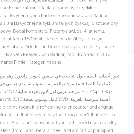
se Fisher kafasını kitaplara gömmüş bir şekilde
Arts. Reżyseria: Josh Radnor. Scenariusz: Josh Radnor.
u. ani klasycznej muzyki, ani fajnych dyskusji o sztuce czy
 popowy. Dodaj komentarz. PrzemyslawLes. 4 lat temu.
 5 lat temu 15/09/34 · Jesse burda Zibby ile tanışır
– Liberal Arts full hd film izle iyiseyirler diler. 7 yıl önce.
, Elizabeth Reaser, Josh Radnor, Zac Efron Yapım 2012
omantik Filmler Kategori Yabancı
كما يبدأ التصالح مع مرحلتهالعمرية ومسؤلياته ،يقع جيسي ف
lm. A film that dares to say that things aren't that bad, in a
ets. And I don't know about you, but I could use a healthy
ion (from Latin liberalis "free" and ars "art or principled