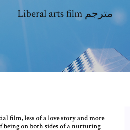
Liberal arts film مترجم
ial film, less of a love story and more
f being on both sides of a nurturing