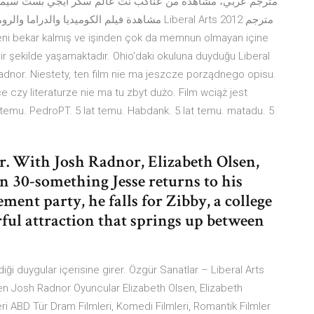
r şekilde yaşamaktadır. Ohio'daki okuluna duyduğu Liberal
adnor. Niestety, ten film nie ma jeszcze porządnego opisu.
ce czy literaturze nie ma tu zbyt dużo. Film wciąż jest
emu. PedroPT. 5 lat temu. Habdank. 5 lat temu. matadu. 5
r. With Josh Radnor, Elizabeth Olsen,
n 30-something Jesse returns to his
ement party, he falls for Zibby, a college
rful attraction that springs up between
iği duygular içerisine girer. Özgür Sanatlar – Liberal Arts
netmen Josh Radnor Oyuncular Elizabeth Olsen, Elizabeth
i ABD Tür Dram Filmleri, Komedi Filmleri, Romantik Filmler